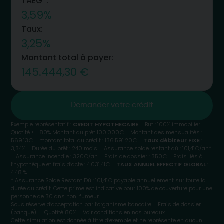
TAEG*:
3,59%
Taux:
3,25%
Montant total à payer:
145.444,30 €
Demander votre crédit
Exemple représentatif
:
CREDIT HYPOTHECAIRE
– But : 100% immobilier –
Quotité <= 80% Montant du prêt 100.000€ – Montant des mensualités :
569.13€ – montant total du crédit : 136.591.20€ –
Taux débiteur FIXE
:
3,34% – Durée du prêt : 240 mois – Assurance solde restant dû : 101,41€/an*
– Assurance incendie : 320€/an – Frais de dossier : 350€ – Frais liés à
l’hypothèque et frais d’acte : 4.031,41€ –
TAUX ANNUEL EFFECTIF GLOBAL
:
4.48 %
* Assurance Solde Restant Dû : 101,41€ payable annuellement sur toute la
durée du crédit. Cette prime est indicative pour 100% de couverture pour une
personne de 30 ans non-fumeur
Sous réserve d’acceptation par l’organisme bancaire – Frais de dossier
(banque) – Quotité 80% – Voir conditions en nos bureaux
Cette simulation est donnée à titre d’exemple et ne représente en aucun