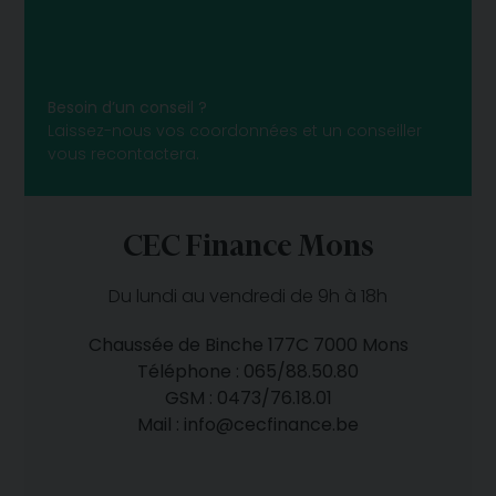
Besoin d’un conseil ?
Laissez-nous vos coordonnées et un conseiller
vous recontactera.
CEC Finance Mons
Du lundi au vendredi de 9h à 18h
Chaussée de Binche 177C 7000 Mons
Téléphone :
065/88.50.80
GSM :
0473/76.18.01
Mail :
info@cecfinance.be