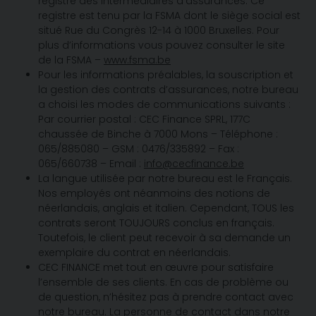
registre des intermédiaires d’assurances. Ce
registre est tenu par la FSMA dont le siège social est
situé Rue du Congrès 12-14 à 1000 Bruxelles. Pour
plus d’informations vous pouvez consulter le site
de la FSMA –
www.fsma.be
Pour les informations préalables, la souscription et
la gestion des contrats d’assurances, notre bureau
a choisi les modes de communications suivants :
Par courrier postal : CEC Finance SPRL, 177C
chaussée de Binche à 7000 Mons – Téléphone :
065/885080 – GSM : 0476/335892 – Fax :
065/660738 – Email :
info@cecfinance.be
La langue utilisée par notre bureau est le Français.
Nos employés ont néanmoins des notions de
néerlandais, anglais et italien.
Cependant, TOUS les
contrats seront TOUJOURS conclus en français.
Toutefois, le client peut recevoir à sa demande un
exemplaire du contrat en néerlandais.
CEC FINANCE met tout en œuvre pour satisfaire
l’ensemble de ses clients. En cas de problème ou
de question, n’hésitez pas à prendre contact avec
notre bureau. La personne de contact dans notre