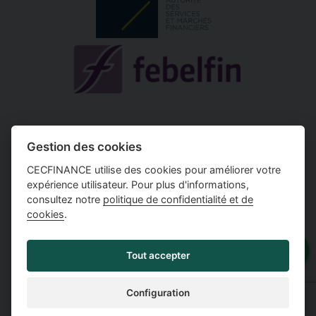
N° FSMA 18095A
Gestion des cookies
N° d'entreprise 0451.49.48.14
CECFINANCE utilise des cookies pour améliorer votre
Règles de conduite MIFID
expérience utilisateur. Pour plus d'informations,
simulation crédit hypothécaire
consultez notre
politique de confidentialité et de
cookies
.
Attention, emprunter de
l'argent coûte aussi de
Tout accepter
l'argent.
Configuration