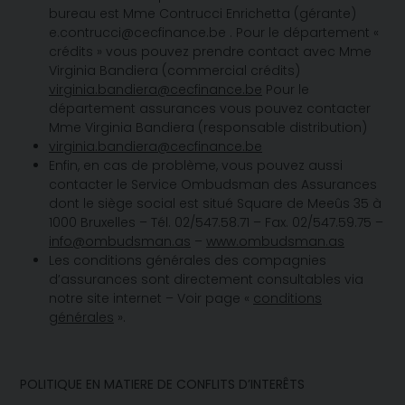
bureau est Mme Contrucci Enrichetta (gérante)
e.contrucci@cecfinance.be . Pour le département «
crédits » vous pouvez prendre contact avec Mme
Virginia Bandiera (commercial crédits)
virginia.bandiera@cecfinance.be
Pour le
département assurances vous pouvez contacter
Mme Virginia Bandiera (responsable distribution)
virginia.bandiera@cecfinance.be
Enfin, en cas de problème, vous pouvez aussi
contacter le Service Ombudsman des Assurances
dont le siège social est situé Square de Meeûs 35 à
1000 Bruxelles – Tél. 02/547.58.71 – Fax. 02/547.59.75 –
info@ombudsman.as
–
www.ombudsman.as
Les conditions générales des compagnies
d’assurances sont directement consultables via
notre site internet – Voir page «
conditions
générales
».
POLITIQUE EN MATIERE DE CONFLITS D’INTERÊTS