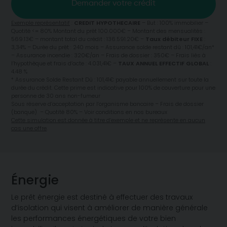
Demander votre crédit
Exemple représentatif
:
CREDIT HYPOTHECAIRE
– But : 100% immobilier –
Quotité <= 80% Montant du prêt 100.000€ – Montant des mensualités :
569.13€ – montant total du crédit : 136.591.20€ –
Taux débiteur FIXE
:
3,34% – Durée du prêt : 240 mois – Assurance solde restant dû : 101,41€/an*
– Assurance incendie : 320€/an – Frais de dossier : 350€ – Frais liés à
l’hypothèque et frais d’acte : 4.031,41€ –
TAUX ANNUEL EFFECTIF GLOBAL
:
4.48 %
* Assurance Solde Restant Dû : 101,41€ payable annuellement sur toute la
durée du crédit. Cette prime est indicative pour 100% de couverture pour une
personne de 30 ans non-fumeur
Sous réserve d’acceptation par l’organisme bancaire – Frais de dossier
(banque) – Quotité 80% – Voir conditions en nos bureaux
Cette simulation est donnée à titre d’exemple et ne représente en aucun
cas une offre
.
Énergie
Le prêt énergie est destiné à effectuer des travaux
d’isolation qui visent à améliorer de manière générale
les performances énergétiques de votre bien