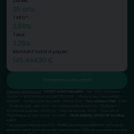
Durée:
25 ans
TAEG*:
3,59%
Taux:
3,25%
Montant total à payer:
145.444,30 €
Demander votre crédit
Exemple représentatif
:
– But : 100% immobilier –
CREDIT HYPOTHECAIRE
Quotité <= 80% Montant du prêt 100.000€ – Montant des mensualités :
569.13€ – montant total du crédit : 136.591.20€ –
: 3,34%
Taux débiteur FIXE
– Durée du prêt : 240 mois – Assurance solde restant dû : 101,41€/an* –
Assurance incendie : 320€/an – Frais de dossier : 350€ – Frais liés à
l’hypothèque et frais d’acte : 4.031,41€ –
:
TAUX ANNUEL EFFECTIF GLOBAL
4.48 %
* Assurance Solde Restant Dû : 101,41€ payable annuellement sur toute la
durée du crédit. Cette prime est indicative pour 100% de couverture pour une