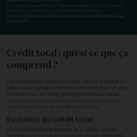
personne de 30 ans non-fumeur
Sous réserve d’acceptation par l’organisme bancaire – Frais de dossier
(banque) – Quotité 80% – Voir conditions en nos bureaux
Cette simulation est donnée à titre d’exemple et ne représente en aucun
cas une offre
.
Crédit total : qu’est ce que ça
comprend ?
Depuis quelques années le crédit « all-in » a évolué. Au
début il était possible d’emprunter le tout dans un seul
crédit et avec une seule garantie. La banque faisait
alors payer une prime caution à l’emprunteur pour
garantir son risque en cas de contentieux.
Evolution du crédit total
Le projet total était finançable en 2 crédits. Un prêt
hypothécaire (achat et travaux) et un prêt personnel