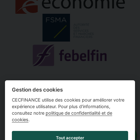
N° FSMA 18095A
Gestion des cookies
N° d'entreprise 0451.49.48.14
CECFINANCE utilise des cookies pour améliorer votre
Règles de conduite MIFID
expérience utilisateur. Pour plus d'informations,
simulation crédit hypothécaire
consultez notre
politique de confidentialité et de
cookies
.
Attention, emprunter de
Tout accepter