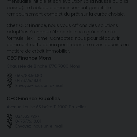
mensualité initiale et son évolution (à la hausse ou à la
baisse). Le tableau d’amortissement garantit le
remboursement complet du prêt sur la durée choisie.
Chez CEC Finance, nous vous offrons des solutions
adaptées à chaque étape de la vie grâce à notre
formule Flexi Home. Contactez-nous pour découvrir
comment cette option peut répondre à vos besoins en
matière de crédit immobilier.
CEC Finance Mons
Chaussée de Binche 177C 7000 Mons
065/88.50.80
0473/76.18.01
Envoyez-nous un e-mail
CEC Finance Bruxelles
Avenue Louise 65 boîte 11 1000 Bruxelles
02/535.79.97
0473/76.18.01
Envoyez-nous un e-mail