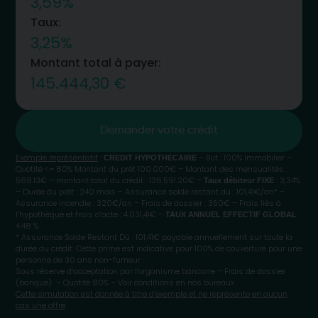
3,59%
Taux:
3,25%
Montant total à payer:
145.444,30 €
Demander votre crédit
Exemple représentatif
:
– But : 100% immobilier –
CREDIT HYPOTHECAIRE
Quotité <= 80% Montant du prêt 100.000€ – Montant des mensualités :
569.13€ – montant total du crédit : 136.591.20€ –
: 3,34%
Taux débiteur FIXE
– Durée du prêt : 240 mois – Assurance solde restant dû : 101,41€/an* –
Assurance incendie : 320€/an – Frais de dossier : 350€ – Frais liés à
l’hypothèque et frais d’acte : 4.031,41€ –
:
TAUX ANNUEL EFFECTIF GLOBAL
4.48 %
* Assurance Solde Restant Dû : 101,41€ payable annuellement sur toute la
durée du crédit. Cette prime est indicative pour 100% de couverture pour une
personne de 30 ans non-fumeur
Sous réserve d’acceptation par l’organisme bancaire – Frais de dossier
(banque) – Quotité 80% – Voir conditions en nos bureaux
Cette simulation est donnée à titre d’exemple et ne représente en aucun
cas une offre
.