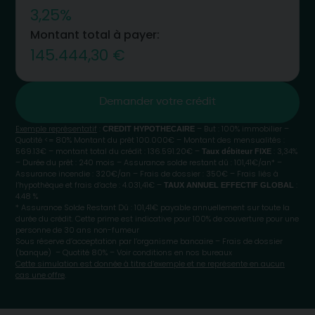
3,25%
Montant total à payer:
145.444,30 €
Demander votre crédit
Exemple représentatif
:
– But : 100% immobilier –
CREDIT HYPOTHECAIRE
Quotité <= 80% Montant du prêt 100.000€ – Montant des mensualités :
569.13€ – montant total du crédit : 136.591.20€ –
: 3,34%
Taux débiteur FIXE
– Durée du prêt : 240 mois – Assurance solde restant dû : 101,41€/an* –
Assurance incendie : 320€/an – Frais de dossier : 350€ – Frais liés à
l’hypothèque et frais d’acte : 4.031,41€ –
:
TAUX ANNUEL EFFECTIF GLOBAL
4.48 %
* Assurance Solde Restant Dû : 101,41€ payable annuellement sur toute la
durée du crédit. Cette prime est indicative pour 100% de couverture pour une
personne de 30 ans non-fumeur
Sous réserve d’acceptation par l’organisme bancaire – Frais de dossier
(banque) – Quotité 80% – Voir conditions en nos bureaux
Cette simulation est donnée à titre d’exemple et ne représente en aucun
cas une offre
.