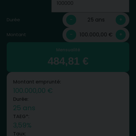
25 ans
-
+
Durée
100.000,00 €
-
+
Montant
Mensualité
484,81 €
Montant emprunté:
100.000,00 €
Durée:
25 ans
TAEG*:
3,59%
Taux: