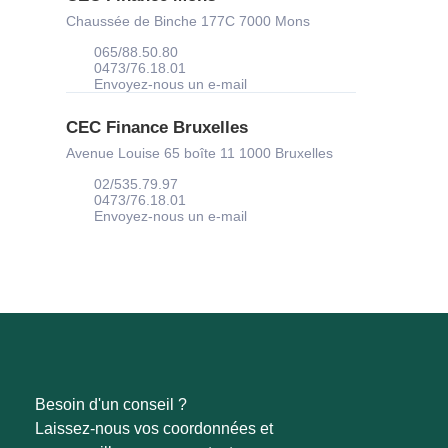
Chaussée de Binche 177C 7000 Mons
065/88.50.80
0473/76.18.01
Envoyez-nous un e-mail
CEC Finance Bruxelles
Avenue Louise 65 boîte 11 1000 Bruxelles
02/535.79.97
0473/76.18.01
Envoyez-nous un e-mail
Besoin d'un conseil ?
Laissez-nous vos coordonnées et