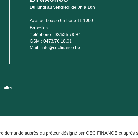
Du lundi au vendredi de 9h à 18h
Avenue Louise 65 boîte 11 1000
Bruxelles
Téléphone :
02/535.79.97
GSM :
0473/76.18.01
Mail :
info@cecfinance.be
 utiles
re demande auprès du prêteur désigné par CEC FINANCE et après sign